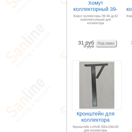
Хомут
коллекторный 39-
ко
46 ду32
Хомут коллекторы 39-46 ду32
Хом
комплектуюшая для
коллектора
31 руб
0 руб
Кронштейн для
коллектора
300x100x30мм
Кронштейн LxHxB 300x100x30
для коллектора