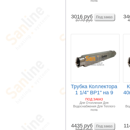
пола
3016 руб
34
3770 руб
4
Трубка Коллектора
К
1 1/4" ВР1" на 9
40
выходов ВР1...
ПОД ЗАКАЗ
Для Отопления Для
Водоснабжения Для Теплого
Во
пола
4435 руб
11
5543 руб