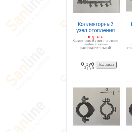
Коллекторный
узел отопления
Sanline этажный
ПОД ЗАКАЗ
Коллекторный узел отопления
рас...
Sa
Sanline этажный
распределительный
эта
0 руб
0 руб