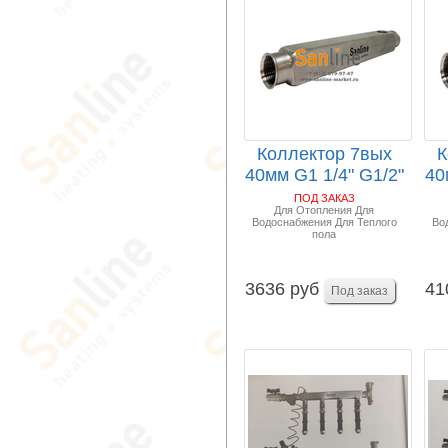
Коллектор 7вых
К
40мм G1 1/4" G1/2"
40
Sanline Арт.S...
ПОД ЗАКАЗ
Для Отопления Для
Водоснабжения Для Теплого
Во
пола
3636 руб
41