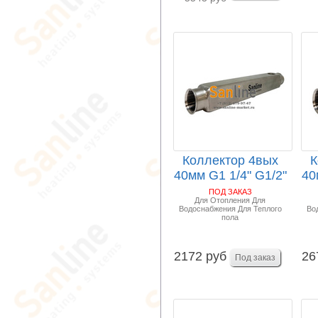
Коллектор 4вых
К
40мм G1 1/4" G1/2"
40
Sanline Арт.S...
ПОД ЗАКАЗ
Для Отопления Для
Водоснабжения Для Теплого
Во
пола
2172 руб
26