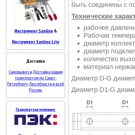
быть соединены с п
Технические харак
рабочее давлени
Инструмент Sanline
&
Рабочая темпер
Инструмент Sanline Lite
диаметр коллек
диаметр подключ
количество выхо
Доставка
материал нержа
Самовывоз и Доставка нашим
Диаметр D-G диамет
транспортом по Санкт-
Петербургу, Лен.области и всей
Диаметр D1-G диаме
России.
Транспортная компания