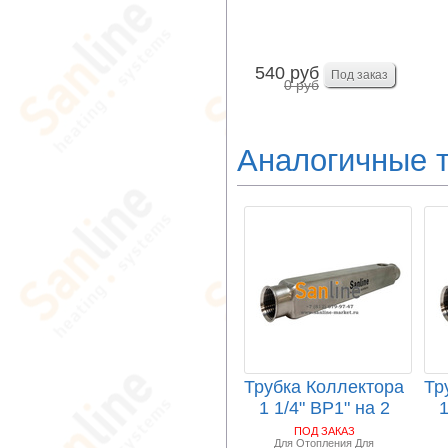
Арт.B300
540 руб
0 руб
Аналогичные 
Трубка Коллектора
Тр
1 1/4" ВР1" на 2
1
выходов ВР1...
ПОД ЗАКАЗ
Для Отопления Для