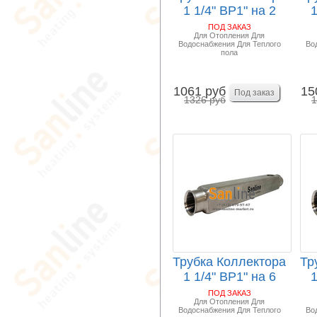
1 1/4" ВР1" на 2
1
выходов ВР1...
ПОД ЗАКАЗ
Для Отопления Для
Водоснабжения Для Теплого
Во
пола
1061 руб
15
1326 руб
1
Трубка Коллектора
Тр
1 1/4" ВР1" на 6
1
выходов ВР1...
ПОД ЗАКАЗ
Для Отопления Для
Водоснабжения Для Теплого
Во