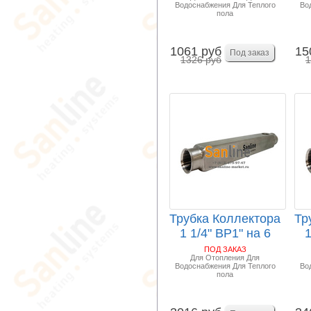
Водоснабжения Для Теплого
Во
пола
1061 руб
15
1326 руб
1
Трубка Коллектора
Тр
1 1/4" ВР1" на 6
1
выходов ВР1...
ПОД ЗАКАЗ
Для Отопления Для
Водоснабжения Для Теплого
Во
пола