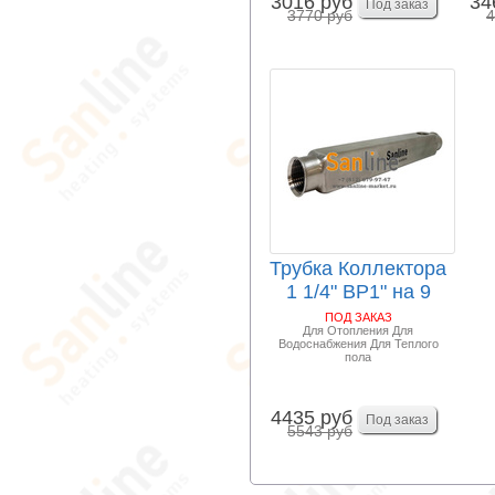
3016 руб
34
3770 руб
4
Трубка Коллектора
1 1/4" ВР1" на 9
выходов ВР1...
ПОД ЗАКАЗ
Для Отопления Для
Водоснабжения Для Теплого
пола
4435 руб
5543 руб