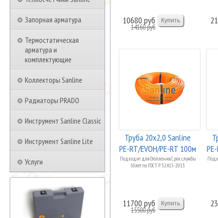
Запорная арматура
10680 руб
21
14160 руб
Термостатическая
арматура и
комплектующие
Коллекторы Sanline
Радиаторы PRADO
Инструмент Sanline Classic
Труба 20x2,0 Sanline
Т
Инструмент Sanline Lite
PE-RT/EVOH/PE-RT 100м
PE-
"Теп...
Подходит для Отопления. Срок службы
Подхо
Услуги
50лет по ГОСТ Р 32415-2013
11700 руб
23
15500 руб