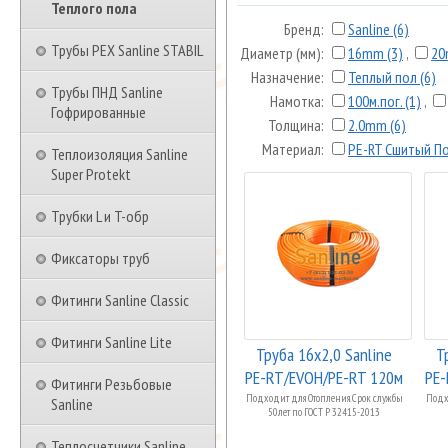
Теплого пола
Бренд:
Sanline (6)
Трубы PEX Sanline STABIL
Диаметр (мм):
16mm (3)
,
20
Назначение:
Теплый пол (6)
Трубы ПНД Sanline
Намотка:
100м.пог. (1)
,
Гофрированные
Толщина:
2.0mm (6)
Материал:
PE-RT Сшитый По
Теплоизоляция Sanline
Super Protekt
Трубки L и T-обр
Фиксаторы труб
Фитинги Sanline Classic
Фитинги Sanline Lite
Труба 16х2,0 Sanline
Т
PE-RT/EVOH/PE-RT 120м
PE-
Фитинги Резьбовые
"Теп...
Подходит для Отопления. Срок службы
Подхо
Sanline
50лет по ГОСТ Р 32415-2013
Теплосчетчики Sanline