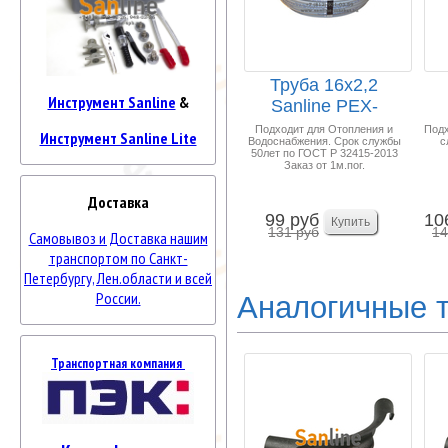
Труба 16х2,2
Инструмент Sanline
&
Sanline PEX-
a/EVOH 100м
R
Подходит для Отопления и
Подх
Инструмент Sanline Lite
Водоснабжения. Срок службы
с
"Универсал...
50лет по ГОСТ Р 32415-2013
Заказ от 1м.пог.
Доставка
99 руб
10
131 руб
14
Самовывоз и Доставка нашим
транспортом по Санкт-
Петербургу, Лен.области и всей
России.
Аналогичные 
Транспортная компания