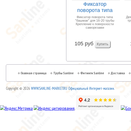
Фиксатор
поворота типа
"башмак" для 16-
Фиксатор поворота типа
Дю
"башмак" для 16-20 трубы
тр
20 трубы...
Крепление к поверхности
саморезами
105 руб
Главная страница
Трубы Sanline
Фитинги Sanline
Доставка
Copyright © 2026
WWW.SANLINE-MARKET.RU Официальный Интернет-магазин.
.