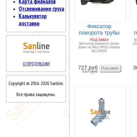
Карта филиалов
Отслеживание груза
Калькулятор
доставки
Фиксатор
поворота трубы
п
32мм 90гр PPSU
2
ПОД ЗАКАЗ
Ф
Фиксатор поворота трубы
25
Sanline ...
32мм на 90гр PPSU Sanline
Арт.39304
О ПРОДУКЦИИ
727 руб
3
727 руб
Copyright © 2016-2026 Sanline.
Все права защищены.