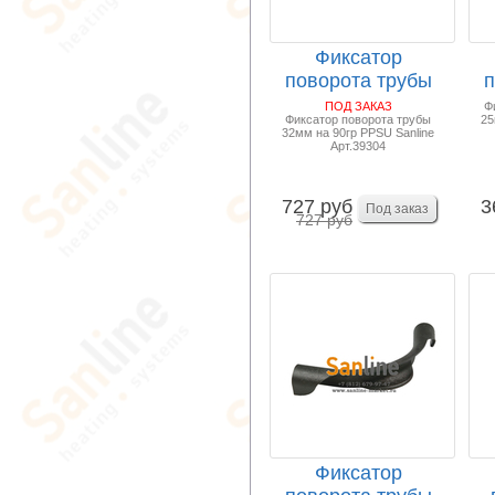
Фиксатор
поворота трубы
п
32мм 90гр PPSU
2
ПОД ЗАКАЗ
Ф
Фиксатор поворота трубы
25
Sanline ...
32мм на 90гр PPSU Sanline
Арт.39304
727 руб
3
727 руб
Фиксатор