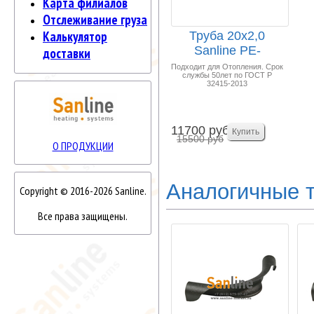
Карта филиалов
Отслеживание груза
Калькулятор
Труба 20x2,0
Sanline PE-
доставки
RT/EVOH/PE-RT
Подходит для Отопления. Срок
службы 50лет по ГОСТ Р
100м "Теп...
32415-2013
11700 руб
15500 руб
О ПРОДУКЦИИ
Аналогичные 
Copyright © 2016-2026 Sanline.
Все права защищены.