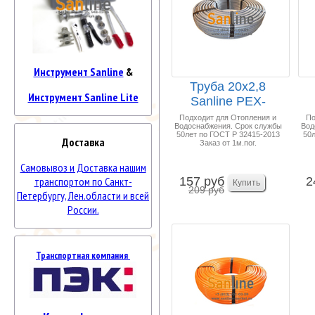
Инструмент Sanline
&
Труба 20x2,8
Инструмент Sanline Lite
Sanline PEX-
a/EVOH 100м
Подходит для Отопления и
По
Водоснабжения. Срок службы
Вод
"Универсал...
50лет по ГОСТ Р 32415-2013
50л
Доставка
Заказ от 1м.пог.
Самовывоз и Доставка нашим
157 руб
2
транспортом по Санкт-
209 руб
Петербургу, Лен.области и всей
России.
Транспортная компания