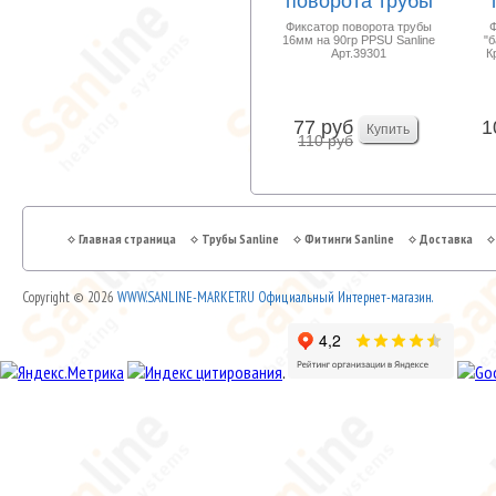
поворота трубы
16мм 90гр PPSU
"
Фиксатор поворота трубы
Ф
16мм на 90гр PPSU Sanline
"
Sanline ...
Арт.39301
К
77 руб
1
110 руб
Главная страница
Трубы Sanline
Фитинги Sanline
Доставка
Copyright © 2026
WWW.SANLINE-MARKET.RU Официальный Интернет-магазин.
.