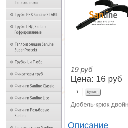
Теплого пола
Трубы PEX Sanline STABIL
Трубы ПНД Sanline
Гофрированные
Теплоизоляция Sanline
Super Protekt
Трубки L и T-обр
19 руб
Фиксаторы труб
Цена:
16 руб
Фитинги Sanline Classic
Фитинги Sanline Lite
Дюбель-крюк двойно
Фитинги Резьбовые
Sanline
Описание
Теплосчетчики Sanline