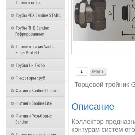
Теплого пола
Трубы PEX Sanline STABIL
Трубы ПНД Sanline
Гофрированные
Теплоизоляция Sanline
Super Protekt
Трубки L и T-обр
Фиксаторы труб
Торцевой тройник 
Фитинги Sanline Classic
Фитинги Sanline Lite
Описание
Фитинги Резьбовые
Коллектор предназн
Sanline
контурам систем ото
Теплосчетчики Sanline