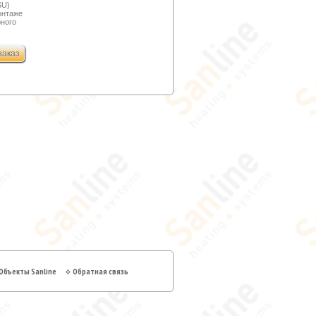
4
SU)
онтаже
ного
Объекты Sanline
Обратная связь