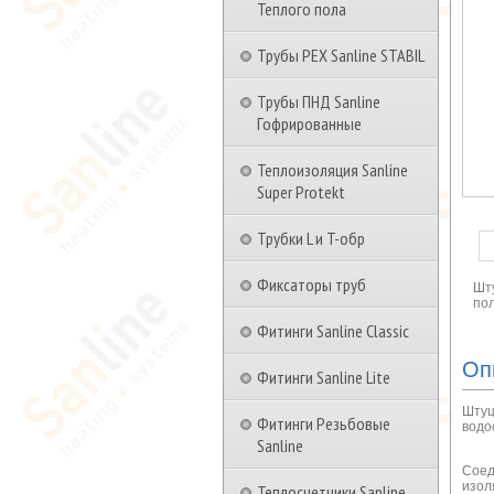
Теплого пола
Трубы PEX Sanline STABIL
Трубы ПНД Sanline
Гофрированные
Теплоизоляция Sanline
Super Protekt
Трубки L и T-обр
Фиксаторы труб
Шт
пол
Фитинги Sanline Classic
Оп
Фитинги Sanline Lite
Штуц
Фитинги Резьбовые
водо
Sanline
Соед
изол
Теплосчетчики Sanline