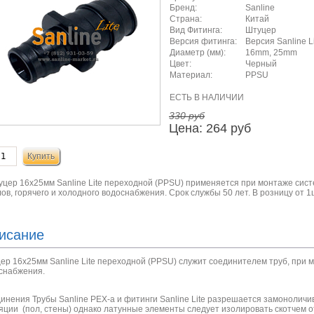
Бренд:
Sanline
Страна:
Китай
Вид Фитинга:
Штуцер
Версия фитинга:
Версия Sanline L
Диаметр (мм):
16mm, 25mm
Цвет:
Черный
Материал:
PPSU
ЕСТЬ В НАЛИЧИИ
330 руб
Цена:
264 руб
уцер 16x25мм Sanline Lite переходной (PPSU) применяется при монтаже сис
ов, горячего и холодного водоснабжения. Срок службы 50 лет. В розницу от 1
исание
ер 16x25мм Sanline Lite переходной (PPSU) служит соединителем труб, при 
снабжения.
инения Трубы Sanline PEX-a и фитинги Sanline Lite разрешается замоноличи
яции (пол, стены) однако латунные элементы следует изолировать скотчем о