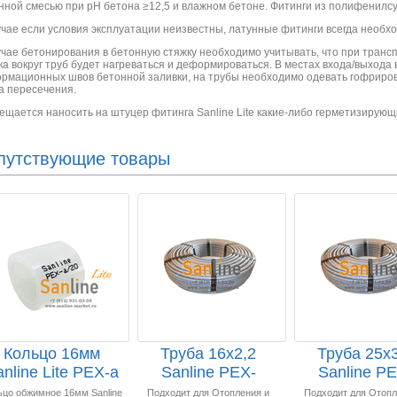
нной смесью при pH бетона ≥12,5 и влажном бетоне. Фитинги из полифенилсу
учае если условия эксплуатации неизвестны, латунные фитинги всегда необх
учае бетонирования в бетонную стяжку необходимо учитывать, что при транс
ка вокруг труб будет нагреваться и деформироваться. В местах входа/выхода 
рмационных швов бетонной заливки, на трубы необходимо одевать гофрирова
а пересечения.
ещается наносить на штуцер фитинга Sanline Lite какие-либо герметизирую
путствующие товары
Кольцо 16мм
Труба 16х2,2
Труба 25х3
nline Lite PEX-a
Sanline PEX-
Sanline PE
обжимное с
a/EVOH 200м
a/EVOH 10
ьцо обжимное 16мм Sanline
Подходит для Отопления и
Подходит для Отопл