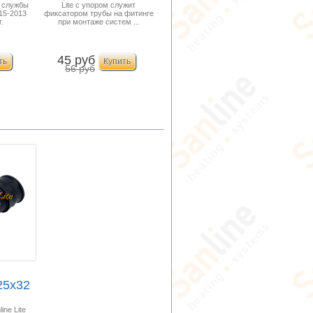
 службы
Lite с упором служит
...
упоро...
15-2013
фиксатором трубы на фитинге
.
при монтаже систем ...
45 руб
56 руб
25x32
 Lite
ne Lite