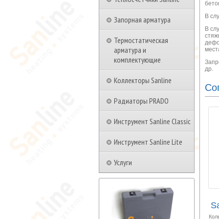
бето
В сл
Запорная арматура
В сл
стяж
Термостатическая
дефо
арматура и
мест
комплектующие
Запр
др.
Коллекторы Sanline
Со
Радиаторы PRADO
Инструмент Sanline Classic
Инструмент Sanline Lite
Услуги
Sa
Кол