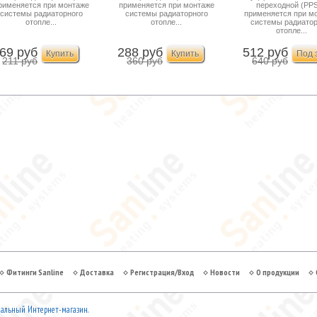
Арт.41011
Арт.41013
Арт.4101
рименяется при монтаже
применяется при монтаже
переходной (PP
системы радиаторного
системы радиаторного
применяется при м
отопле...
отопле...
системы радиатор
отопле...
69 руб
288 руб
512 руб
211 руб
360 руб
640 руб
Фитинги Sanline
Доставка
Регистрация/Вход
Новости
О продукции
льный Интернет-магазин.