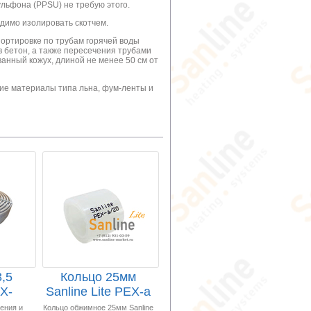
льфона (PPSU) не требую этого.
одимо изолировать скотчем.
портировке по трубам горячей воды
в бетон, а также пересечения трубами
нный кожух, длиной не менее 50 см от
щие материалы типа льна, фум-ленты и
,5
Кольцо 25мм
X-
Sanline Lite PEX-a
0м
обжимное с
ения и
Кольцо обжимное 25мм Sanline