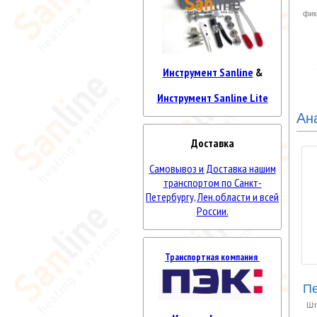
фик
Инструмент Sanline
&
Инструмент Sanline Lite
Ан
Доставка
Самовывоз и Доставка нашим
транспортом по Санкт-
Петербургу, Лен.области и всей
России.
Транспортная компания
Пе
P
Шт