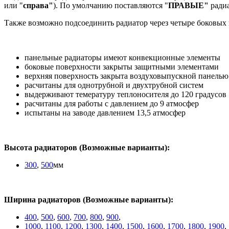
или "
справа"
). По умолчанию поставляются "
ПРАВЫЕ"
радиа
Также возможно подсоединить радиатор через четыре боковых 
панельные радиаторы имеют конвекционные элементы
боковые поверхности закрыты защитными элементами
верхняя поверхность закрыта воздуховыпускной панелью
расчитаны для однотрубной и двухтрубной систем
выдерживают темературу теплоносителя до 120 градусов
расчитаны для работы с давлением до 9 атмосфер
испытаны на заводе давлением 13,5 атмосфер
Высота радиаторов (Возможные варианты):
300
,
500
мм
Ширина радиаторов (Возможные варианты):
400
,
500
,
600
,
700
,
800
,
900
,
1000
,
1100
,
1200
,
1300
,
1400
,
1500
,
1600
,
1700
,
1800
,
1900
,