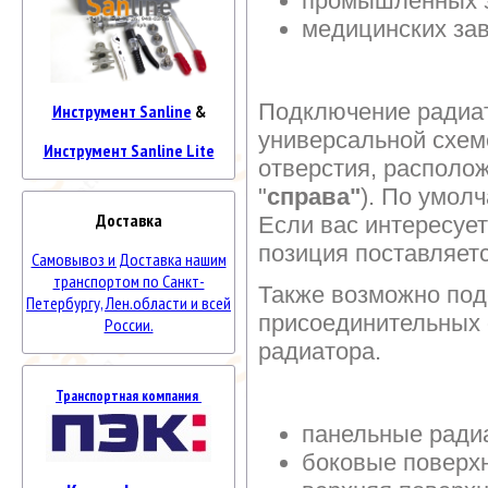
промышленных 
медицинских за
Подключение радиат
Инструмент Sanline
&
универсальной схем
Инструмент Sanline Lite
отверстия, располож
"
справа"
). По умол
Доставка
Если вас интересует
позиция поставляетс
Самовывоз и Доставка нашим
транспортом по Санкт-
Также возможно под
Петербургу, Лен.области и всей
присоединительных 
России.
радиатора.
Транспортная компания
панельные ради
боковые поверх