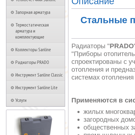
Описание
Запорная арматура
Стальные 
Термостатическая
арматура и
комплектующие
Радиаторы "
PRADO
Коллекторы Sanline
"Приборы отопитель
спроектированы с у
Радиаторы PRADO
отопления и предна
Инструмент Sanline Classic
системах отопления
Инструмент Sanline Lite
Применяются в сис
Услуги
жилых многоква
загородных дом
общественных з