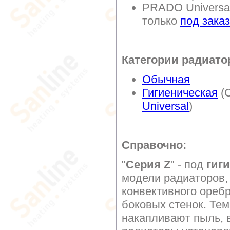
PRADO Universal
только
под заказ
Категории радиато
Обычная
Гигиеническая
(C
Universal
)
Справочно:
"
Серия Z
" - под
гиг
модели радиаторов,
конвективного оребр
боковых стенок. Те
накапливают пыль, в