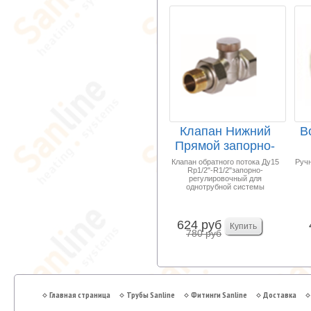
Клапан Нижний
В
Прямой запорно-
регулировочный
Ма
Клапан обратного потока Ду15
Ручн
Rp1/2"-R1/2"запорно-
1/2...
регулировочный для
однотрубной системы
624 руб
780 руб
Главная страница
Трубы Sanline
Фитинги Sanline
Доставка