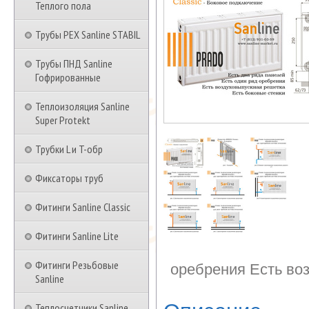
Теплого пола
Трубы PEX Sanline STABIL
Трубы ПНД Sanline
Гофрированные
Теплоизоляция Sanline
Super Protekt
Трубки L и T-обр
Фиксаторы труб
Фитинги Sanline Classic
Фитинги Sanline Lite
Фитинги Резьбовые
оребрения Есть во
Sanline
Теплосчетчики Sanline