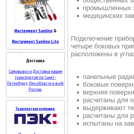
общественных з
промышленных 
медицинских за
Инструмент Sanline
&
Подключение прибор
Инструмент Sanline Lite
четыре боковых при
расположены в угла
Доставка
Самовывоз и Доставка нашим
панельные ради
транспортом по Санкт-
Петербургу, Лен.области и всей
боковые поверх
России.
верхняя поверх
расчитаны для о
выдерживают те
Транспортная компания
расчитаны для 
испытаны на за