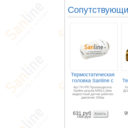
Сопутствующи
Термостатическая
головка Sanline с
Те
жидкостным д...
П
Арт.TH-PR Производитель
К
Sanline резьба М30х1,5мм
Ду1
жидкостный датчик рабочее
давление 10бар
631 руб
9
788 руб