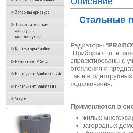
Описание
Запорная арматура
Стальные 
Термостатическая
арматура и
комплектующие
Радиаторы "
PRADO
Коллекторы Sanline
"Приборы отопитель
спроектированы с у
Радиаторы PRADO
отопления и предна
Инструмент Sanline Classic
так и в однотрубны
подключения.
Инструмент Sanline Lite
Услуги
Применяются в сис
жилых многоква
загородных дом