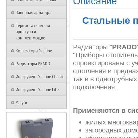
Описание
Запорная арматура
Стальные 
Термостатическая
арматура и
комплектующие
Радиаторы "
PRADO
Коллекторы Sanline
"Приборы отопитель
спроектированы с у
Радиаторы PRADO
отопления и предна
Инструмент Sanline Classic
так и в однотрубны
подключения.
Инструмент Sanline Lite
Услуги
Применяются в сис
жилых многоква
загородных дом