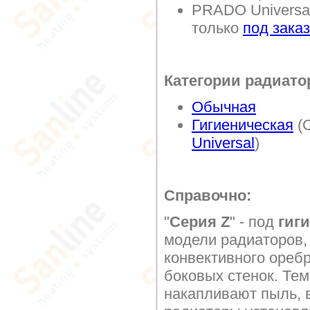
PRADO Universal
только
под заказ
Категории радиато
Обычная
Гигиеническая
(C
Universal
)
Справочно:
"
Серия Z
" - под
гиг
модели радиаторов,
конвективного оребр
боковых стенок. Те
накапливают пыль, в