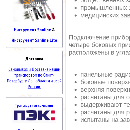
общественных з
промышленных 
медицинских за
Инструмент Sanline
&
Подключение прибор
Инструмент Sanline Lite
четыре боковых при
расположены в угла
Доставка
Самовывоз и Доставка нашим
панельные ради
транспортом по Санкт-
Петербургу, Лен.области и всей
боковые поверх
России.
верхняя поверх
расчитаны для о
выдерживают те
Транспортная компания
расчитаны для 
испытаны на за