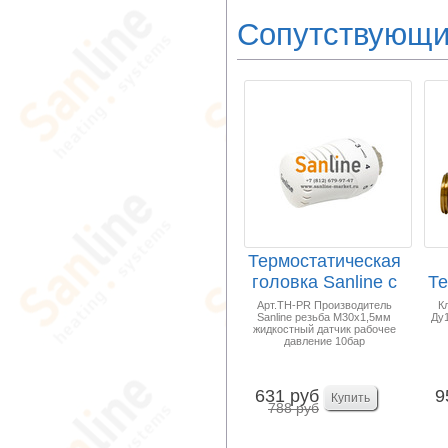
Сопутствующи
Термостатическая
головка Sanline с
Те
жидкостным д...
П
Арт.TH-PR Производитель
К
Sanline резьба М30х1,5мм
Ду1
жидкостный датчик рабочее
давление 10бар
631 руб
9
788 руб