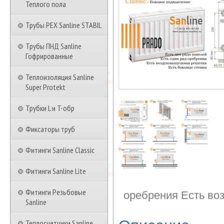
Теплого пола
Трубы PEX Sanline STABIL
Трубы ПНД Sanline
Гофрированные
Теплоизоляция Sanline
Super Protekt
Трубки L и T-обр
Фиксаторы труб
Фитинги Sanline Classic
Фитинги Sanline Lite
Фитинги Резьбовые
оребрения Есть во
Sanline
Теплосчетчики Sanline