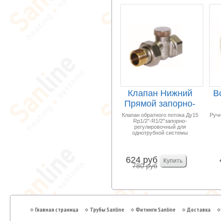
Клапан Нижний
В
Прямой запорно-
регулировочный
Ма
Клапан обратного потока Ду15
Ручн
Rp1/2"-R1/2"запорно-
1/2...
регулировочный для
однотрубной системы
624 руб
780 руб
Главная страница
Трубы Sanline
Фитинги Sanline
Доставка