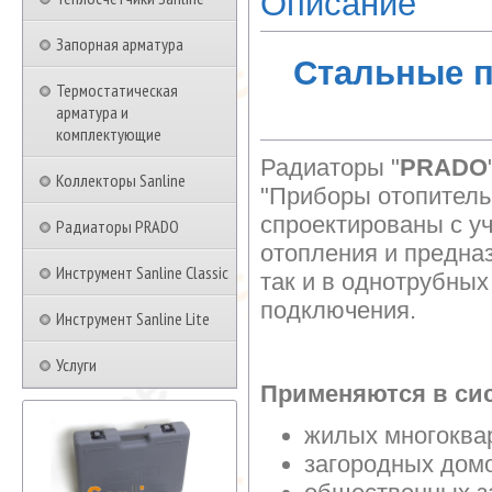
Описание
Запорная арматура
Стальные 
Термостатическая
арматура и
комплектующие
Радиаторы "
PRADO
Коллекторы Sanline
"Приборы отопитель
спроектированы с у
Радиаторы PRADO
отопления и предна
Инструмент Sanline Classic
так и в однотрубны
подключения.
Инструмент Sanline Lite
Услуги
Применяются в сис
жилых многоква
загородных дом