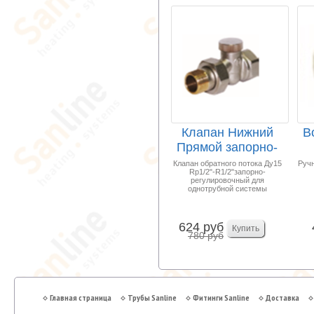
Клапан Нижний
В
Прямой запорно-
регулировочный
Ма
Клапан обратного потока Ду15
Ручн
Rp1/2"-R1/2"запорно-
1/2...
регулировочный для
однотрубной системы
624 руб
780 руб
Главная страница
Трубы Sanline
Фитинги Sanline
Доставка