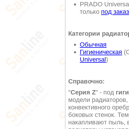
PRADO Universal
только
под заказ
Категории радиато
Обычная
Гигиеническая
(C
Universal
)
Справочно:
"
Серия Z
" - под
гиг
модели радиаторов,
конвективного оребр
боковых стенок. Те
накапливают пыль, в