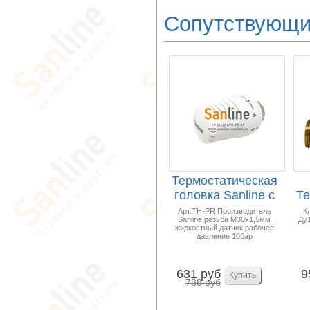
Сопутствующи
Термостатическая
головка Sanline с
Те
жидкостным д...
П
Арт.TH-PR Производитель
К
Sanline резьба М30х1,5мм
Ду1
жидкостный датчик рабочее
давление 10бар
631 руб
9
788 руб