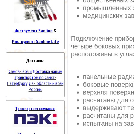
общественных з
промышленных 
медицинских за
Инструмент Sanline
&
Подключение прибор
Инструмент Sanline Lite
четыре боковых при
расположены в угла
Доставка
Самовывоз и Доставка нашим
панельные ради
транспортом по Санкт-
Петербургу, Лен.области и всей
боковые поверх
России.
верхняя поверх
расчитаны для о
выдерживают те
Транспортная компания
расчитаны для 
испытаны на за