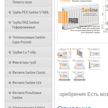
Теплого пола
Трубы PEX Sanline STABIL
Трубы ПНД Sanline
Гофрированные
Теплоизоляция Sanline
Super Protekt
Трубки L и T-обр
Фиксаторы труб
Фитинги Sanline Classic
Фитинги Sanline Lite
Фитинги Резьбовые
оребрения Есть во
Sanline
Теплосчетчики Sanline