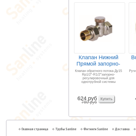
Клапан Нижний
В
Прямой запорно-
регулировочный
Ма
Клапан обратного потока Ду15
Ручн
Rp1/2"-R1/2"запорно-
1/2...
регулировочный для
однотрубной системы
624 руб
780 руб
Главная страница
Трубы Sanline
Фитинги Sanline
Доставка