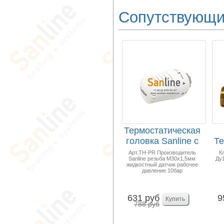
Сопутствующи
Термостатическая
головка Sanline с
Те
жидкостным д...
П
Арт.TH-PR Производитель
К
Sanline резьба М30х1,5мм
Ду1
жидкостный датчик рабочее
давление 10бар
631 руб
9
788 руб