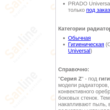
PRADO Universal
только
под заказ
Категории радиато
Обычная
Гигиеническая
(C
Universal
)
Справочно:
"
Серия Z
" - под
гиг
модели радиаторов,
конвективного оребр
боковых стенок. Те
накапливают пыль, в