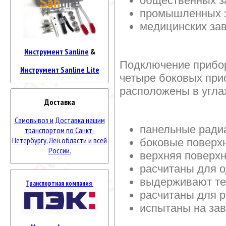
общественных з
промышленных 
медицинских за
Инструмент Sanline
&
Подключение прибор
Инструмент Sanline Lite
четыре боковых при
расположены в угла
Доставка
Самовывоз и Доставка нашим
панельные ради
транспортом по Санкт-
Петербургу, Лен.области и всей
боковые поверх
России.
верхняя поверх
расчитаны для о
выдерживают те
Транспортная компания
расчитаны для 
испытаны на за