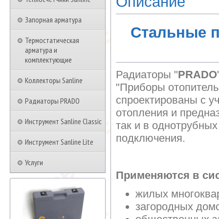
Описание
Запорная арматура
Стальные 
Термостатическая
арматура и
комплектующие
Радиаторы "
PRADO
Коллекторы Sanline
"Приборы отопитель
спроектированы с у
Радиаторы PRADO
отопления и предна
Инструмент Sanline Classic
так и в однотрубны
подключения.
Инструмент Sanline Lite
Услуги
Применяются в сис
жилых многоква
загородных дом