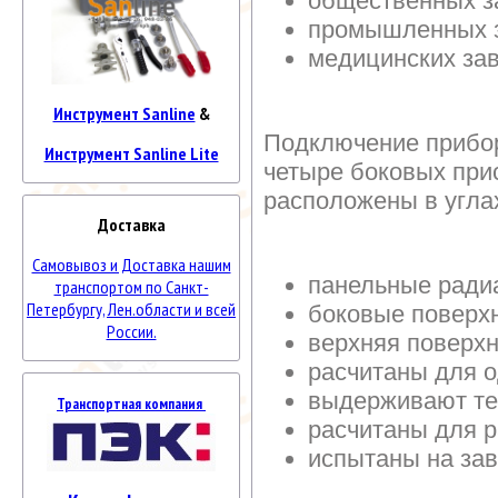
общественных з
промышленных 
медицинских за
Инструмент Sanline
&
Подключение прибор
Инструмент Sanline Lite
четыре боковых при
расположены в угла
Доставка
Самовывоз и Доставка нашим
панельные ради
транспортом по Санкт-
Петербургу, Лен.области и всей
боковые поверх
России.
верхняя поверх
расчитаны для о
выдерживают те
Транспортная компания
расчитаны для 
испытаны на за