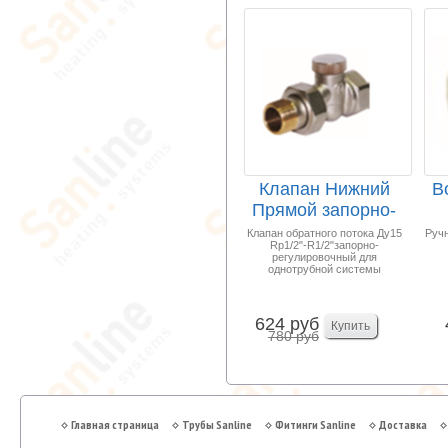
Клапан Нижний
В
Прямой запорно-
регулировочный
Ма
Клапан обратного потока Ду15
Ручн
Rp1/2"-R1/2"запорно-
1/2...
регулировочный для
однотрубной системы
624 руб
780 руб
Главная страница
Трубы Sanline
Фитинги Sanline
Доставка