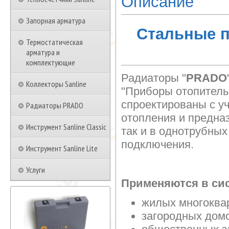
Описание
Запорная арматура
Стальные 
Термостатическая
арматура и
комплектующие
Радиаторы "
PRADO
Коллекторы Sanline
"Приборы отопитель
спроектированы с у
Радиаторы PRADO
отопления и предна
Инструмент Sanline Classic
так и в однотрубны
подключения.
Инструмент Sanline Lite
Услуги
Применяются в сис
жилых многоква
загородных дом