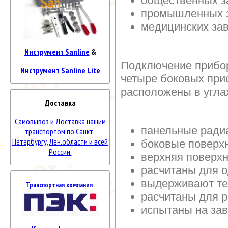
общественных з
промышленных 
медицинских за
Инструмент Sanline
&
Подключение прибор
Инструмент Sanline Lite
четыре боковых при
расположены в угла
Доставка
Самовывоз и Доставка нашим
панельные ради
транспортом по Санкт-
Петербургу, Лен.области и всей
боковые поверх
России.
верхняя поверх
расчитаны для о
выдерживают те
Транспортная компания
расчитаны для 
испытаны на за