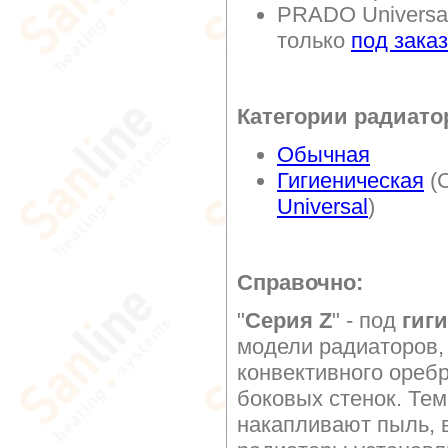
PRADO Universal
только
под заказ
Категории радиато
Обычная
Гигиеническая
(C
Universal
)
Справочно:
"
Серия Z
" - под
гиг
модели радиаторов,
конвективного оребр
боковых стенок. Те
накапливают пыль, в