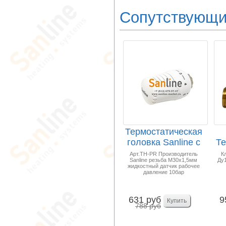
Сопутствующи
Термостатическая
головка Sanline с
Те
жидкостным д...
П
Арт.TH-PR Производитель
К
Sanline резьба М30х1,5мм
Ду1
жидкостный датчик рабочее
давление 10бар
631 руб
9
788 руб