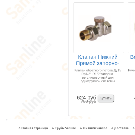
Клапан Нижний
В
Прямой запорно-
регулировочный
Ма
Клапан обратного потока Ду15
Ручн
Rp1/2"-R1/2"запорно-
1/2...
регулировочный для
однотрубной системы
624 руб
780 руб
Главная страница
Трубы Sanline
Фитинги Sanline
Доставка