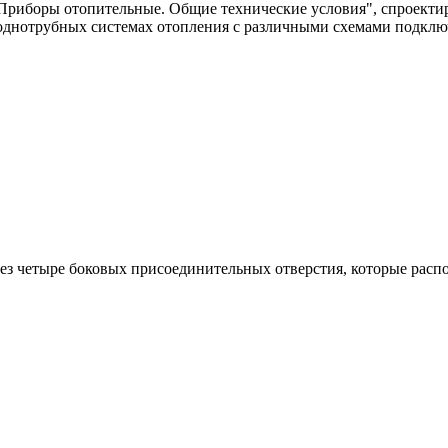
Приборы отопительные. Общие технические условия", спроектир
в однотрубных системах отопления с различными схемами подклю
ез четыре боковых присоединительных отверстия, которые распо