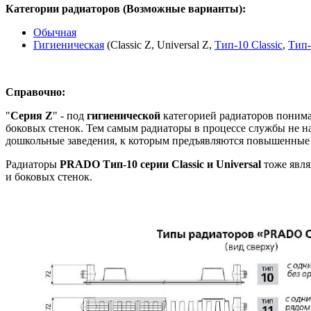
Категории радиаторов (Возможные варианты):
Обычная
Гигиеническая
(Classic Z, Universal Z,
Тип-10 Classic
,
Тип-
Справочно:
"
Серия Z
" - под
гигиенической
категорией радиаторов понима
боковых стенок. Тем самым радиаторы в процессе службы не н
дошкольные заведения, к которым предъявляются повышенные 
Радиаторы
PRADO Тип-10 серии Classic и Universal
тоже явл
и боковых стенок.