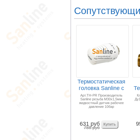
Сопутствующи
Термостатическая
головка Sanline с
Те
жидкостным д...
П
Арт.TH-PR Производитель
К
Sanline резьба М30х1,5мм
Ду1
жидкостный датчик рабочее
давление 10бар
631 руб
9
788 руб