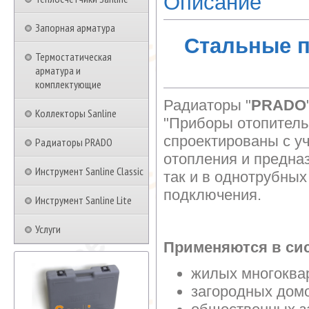
Описание
Запорная арматура
Стальные 
Термостатическая
арматура и
комплектующие
Радиаторы "
PRADO
Коллекторы Sanline
"Приборы отопитель
спроектированы с у
Радиаторы PRADO
отопления и предна
Инструмент Sanline Classic
так и в однотрубны
подключения.
Инструмент Sanline Lite
Услуги
Применяются в сис
жилых многоква
загородных дом