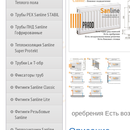
Теплого пола
Трубы PEX Sanline STABIL
Трубы ПНД Sanline
Гофрированные
Теплоизоляция Sanline
Super Protekt
Трубки L и T-обр
Фиксаторы труб
Фитинги Sanline Classic
Фитинги Sanline Lite
Фитинги Резьбовые
оребрения Есть во
Sanline
Теплосчетчики Sanline