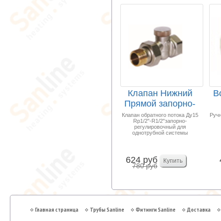
Клапан Нижний
В
Прямой запорно-
регулировочный
Ма
Клапан обратного потока Ду15
Ручн
Rp1/2"-R1/2"запорно-
1/2...
регулировочный для
однотрубной системы
624 руб
780 руб
Главная страница
Трубы Sanline
Фитинги Sanline
Доставка