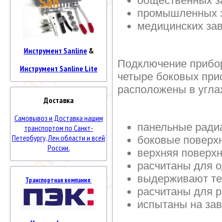
общественных з
промышленных 
медицинских за
Инструмент Sanline
&
Подключение прибор
Инструмент Sanline Lite
четыре боковых при
расположены в угла
Доставка
Самовывоз и Доставка нашим
панельные ради
транспортом по Санкт-
Петербургу, Лен.области и всей
боковые поверх
России.
верхняя поверх
расчитаны для о
выдерживают те
Транспортная компания
расчитаны для 
испытаны на за