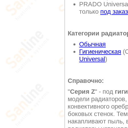
PRADO Universal
только
под заказ
Категории радиато
Обычная
Гигиеническая
(C
Universal
)
Справочно:
"
Серия Z
" - под
гиг
модели радиаторов,
конвективного оребр
боковых стенок. Те
накапливают пыль, в