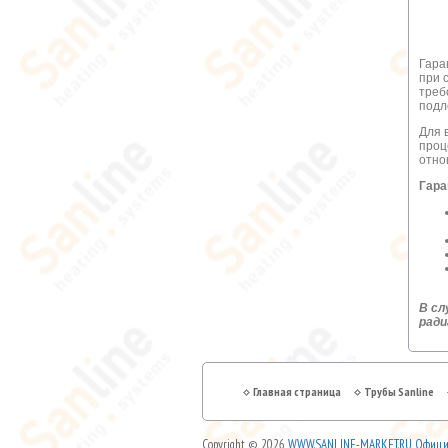
Гара
при 
треб
подл
Для 
проц
отно
Гара
В сл
ради
Главная страница
Трубы Sanline
Copyright © 2026
WWW.SANLINE-MARKET.RU Официа