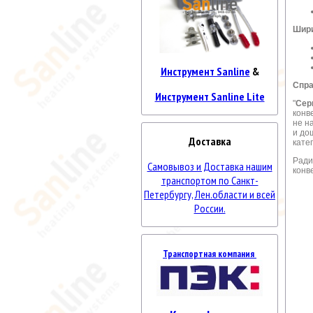
Шири
Инструмент Sanline
&
Спра
Инструмент Sanline Lite
"
Сер
конв
не н
и до
Доставка
кате
Рад
Самовывоз и Доставка нашим
конв
транспортом по Санкт-
Петербургу, Лен.области и всей
России.
Транспортная компания