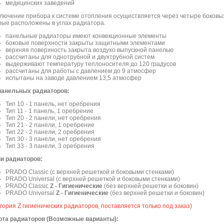
медицинских заведений
лючение прибора к системе отопления осуществляется через четыре боковы
рые расположены в углах радиатора.
панельные радиаторы имеют конвекционные элементы
боковые поверхности закрыты защитными элементами
верхняя поверхность закрыта воздухо выпускной панелью
рассчитаны для однотрубной и двухтрубной систем
выдерживают температуру теплоносителя до 120 градусов
рассчитаны для работы с давлением до 9 атмосфер
испытаны на заводе давлением 13,5 атмосфер
панельных радиаторов:
Тип 10 - 1 панель, нет оребрения
Тип 11 - 1 панель, 1 оребрение
Тип 20 - 2 панели, нет оребрения
Тип 21 - 2 панели, 1 оребрение
Тип 22 - 2 панели, 2 оребрения
Тип 30 - 3 панели, нет оребрения
Тип 33 - 3 панели, 3 оребрения
и радиаторов:
PRADO Classic (с верхней решеткой и боковыми стенками)
PRADO Universal (с верхней решеткой и боковыми стенками)
PRADO Classic
Z - Гигиенические
(без верхней решетки и боковин)
PRADO Universal
Z - Гигиенические
(без верхней решетки и боковин)
егория Z гигиенических радиаторов, поставляется только под заказ)
та радиаторов (Возможные варианты):