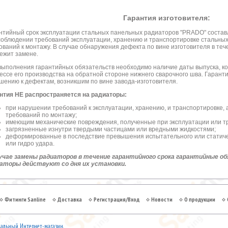
Гарантия изготовителя:
нтийный срок эксплуатации стальных панельных радиаторов "PRADO" соста
соблюдении требований эксплуатации, хранению и транспортировке стальны
ований к монтажу. В случае обнаружения дефекта по вине изготовителя в те
ежит замене.
выполнения гарантийных обязательств необходимо наличие даты выпуска, ко
ессе его производства на обратной стороне нижнего сварочного шва. Гарант
шению к дефектам, возникшим по вине завода-изготовителя.
нтия НЕ распространяется на радиаторы:
при нарушении требований к эксплуатации, хранению, и транспортировке,
требований по монтажу;
имеющим механические повреждения, полученные при эксплуатации или т
загрязненные изнутри твердыми частицами или вредными жидкостями;
деформированные в последствие превышения испытательного или статичес
или гидро удара.
учае замены радиаторов в течение гарантийного срока гарантийные о
аторы действуют со дня их установки.
Фитинги Sanline
Доставка
Регистрация/Вход
Новости
О продукции
льный Интернет-магазин.