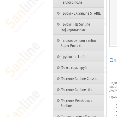
Теплого пола
Трубы PEX Sanline STABIL
Трубы ПНД Sanline
Гофрированные
Теплоизоляция Sanline
Super Protekt
Трубки L и T-обр
Оп
Фиксаторы труб
Фитинги Sanline Classic
Ради
спро
Фитинги Sanline Lite
двух
Прим
Фитинги Резьбовые
Sanline
Теплосчетчики Sanline