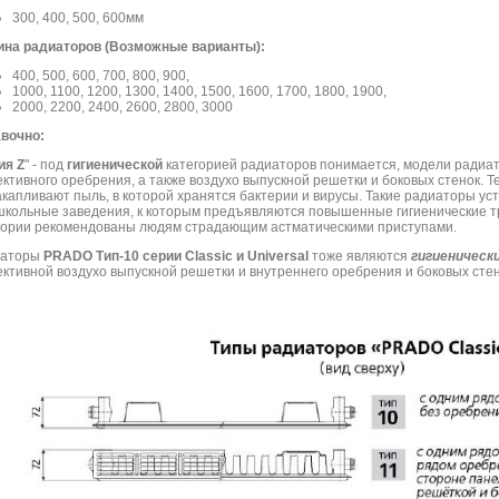
300, 400, 500, 600мм
на радиаторов (Возможные варианты):
400, 500, 600, 700, 800, 900,
1000, 1100, 1200, 1300, 1400, 1500, 1600, 1700, 1800, 1900,
2000, 2200, 2400, 2600, 2800, 3000
вочно:
ия Z
" - под
гигиенической
категорией радиаторов понимается, модели радиат
ективного оребрения, а также воздухо выпускной решетки и боковых стенок.
акапливают пыль, в которой хранятся бактерии и вирусы. Такие радиаторы у
школьные заведения, к которым предъявляются повышенные гигиенические т
гории рекомендованы людям страдающим астматическими приступами.
иаторы
PRADO Тип-10 серии Classic и Universal
тоже являются
гигиеническ
ективной воздухо выпускной решетки и внутреннего оребрения и боковых стен