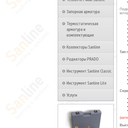
Подк
Запорная арматура
кото
Термостатическая
арматура и
комплектующие
Коллекторы Sanline
Тип 
Радиаторы PRADO
Инструмент Sanline Classic
Инструмент Sanline Lite
Сери
Услуги
(кат
Высо