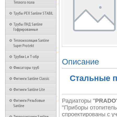
Теплого пола
Трубы PEX Sanline STABIL
Трубы ПНД Sanline
Гофрированные
Теплоизоляция Sanline
Super Protekt
Трубки L и T-обр
Описание
Фиксаторы труб
Стальные 
Фитинги Sanline Classic
Фитинги Sanline Lite
Радиаторы "
PRADO
Фитинги Резьбовые
Sanline
"Приборы отопитель
спроектированы с у
Теплосчетчики Sanline