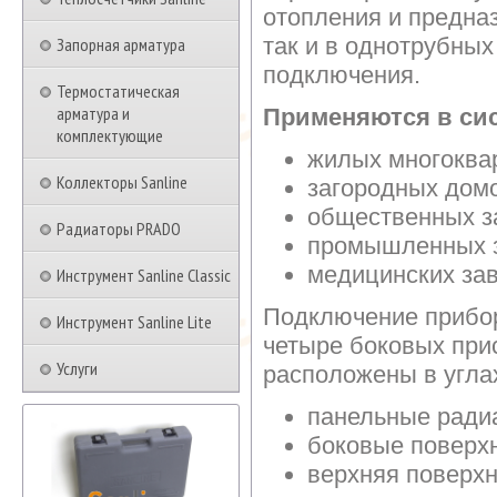
отопления и предна
так и в однотрубны
Запорная арматура
подключения.
Термостатическая
арматура и
Применяются в сис
комплектующие
жилых многоква
Коллекторы Sanline
загородных дом
общественных з
Радиаторы PRADO
промышленных 
медицинских за
Инструмент Sanline Classic
Подключение прибор
Инструмент Sanline Lite
четыре боковых при
Услуги
расположены в угла
панельные ради
боковые поверх
верхняя поверхн