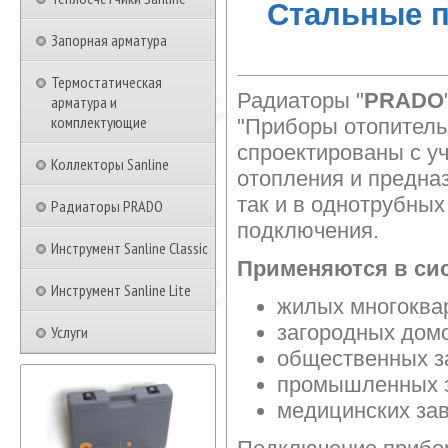
Стальные 
Запорная арматура
Термостатическая
Радиаторы "
PRADO
арматура и
комплектующие
"Приборы отопитель
спроектированы с у
Коллекторы Sanline
отопления и предна
так и в однотрубны
Радиаторы PRADO
подключения.
Инструмент Sanline Classic
Применяются в сис
Инструмент Sanline Lite
жилых многоква
загородных дом
Услуги
общественных з
промышленных 
медицинских за