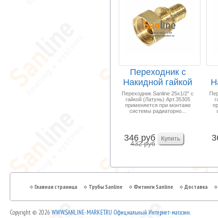
Переходник с
Накидной гайкой
Н
25- 1/2" Латунь
Переходник Sanline 25x1/2" с
Пер
гайкой (Латунь) Арт.35305
г
Sa...
применяется при монтаже
п
системы радиаторно...
346 руб
3
432 руб
Главная страница
Трубы Sanline
Фитинги Sanline
Доставка
Copyright © 2026
WWW.SANLINE-MARKET.RU Официальный Интернет-магазин.