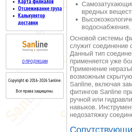
Карта филиалов
Самозатухающий
Отслеживание груза
вредных веществ
Калькулятор
Высокоэкологич
доставки
водоснабжения.
Основой системы фи
служит соединение 
Данный тип соедине
применяется уже бол
О ПРОДУКЦИИ
Применение неразъ
возможным скрытую 
Copyright © 2016-2026 Sanline.
Sanline, включая за
Все права защищены.
фитингов Sanline п
ручной или гидравл
навыков. Инструмен
недозатяжку соедин
Сопутствующи