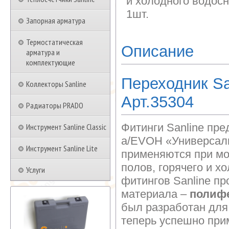
и холодного водосн
1шт.
Запорная арматура
Термостатическая
Описание
арматура и
комплектующие
Переходник San
Коллекторы Sanline
Арт.35304
Радиаторы PRADO
Фитинги Sanline пре
Инструмент Sanline Classic
a/EVOH «Универсаль
Инструмент Sanline Lite
применяются при мо
полов, горячего и х
Услуги
фитингов Sanline пр
материала –
полиф
был разработан для
теперь успешно прим