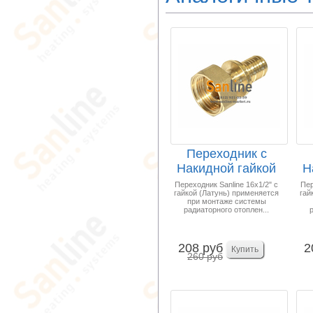
Переходник с
Накидной гайкой
Н
16- 1/2" Латунь
Переходник Sanline 16x1/2" с
Пер
гайкой (Латунь) применяется
гай
Sa...
при монтаже системы
радиаторного отоплен...
208 руб
2
260 руб