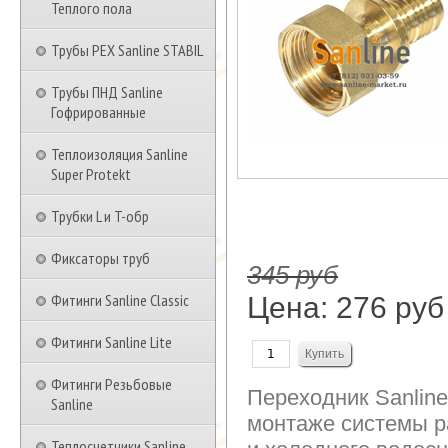
Теплого пола
Трубы PEX Sanline STABIL
Трубы ПНД Sanline
Гофрированные
Теплоизоляция Sanline
Super Protekt
Трубки L и T-обр
Фиксаторы труб
345 руб
Фитинги Sanline Classic
Цена:
276 руб
Фитинги Sanline Lite
Фитинги Резьбовые
Переходник Sanline
Sanline
монтаже системы ра
Теплосчетчики Sanline