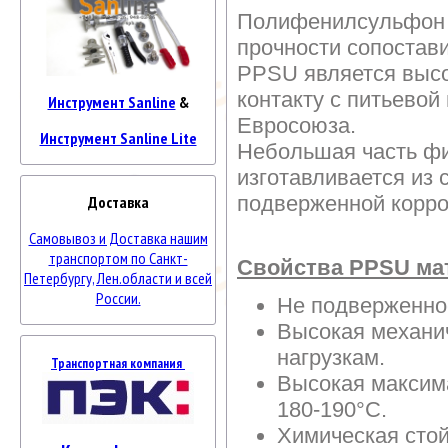
Полифенилсульфон (
прочности сопостави
PPSU является выс
контакту с питьевой
Инструмент Sanline
&
Евросоюза.
Инструмент Sanline Lite
Небольшая часть фит
изготавливается из 
подверженной корро
Доставка
Самовывоз и Доставка нашим
транспортом по Санкт-
Свойства PPSU ма
Петербургу, Лен.области и всей
России.
Не подверженнос
Высокая механич
нагрузкам.
Транспортная компания
Высокая максим
180-190°С.
Химическая стой