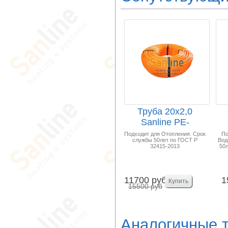
Труба 20x2,0
Sanline PE-
RT/EVOH/PE-RT
Подходит для Отопления. Срок
По
службы 50лет по ГОСТ Р
Вод
100м "Теп...
32415-2013
50л
11700 руб
1
15500 руб
Аналогичные 