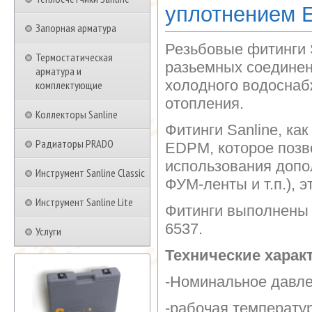
уплотнением 
Запорная арматура
Резьбовые фитинги 
Термостатическая
разьемных соединен
арматура и
холодного водоснабж
комплектующие
отопления.
Коллекторы Sanline
Фитинги Sanline, к
Радиаторы PRADO
EDPM, которое позв
использования допо
Инструмент Sanline Classic
ФУМ-ленты и т.п.), 
Инструмент Sanline Lite
Фитинги выполнены 
6537.
Услуги
Технические харак
-Номинальное давле
-рабочая температур