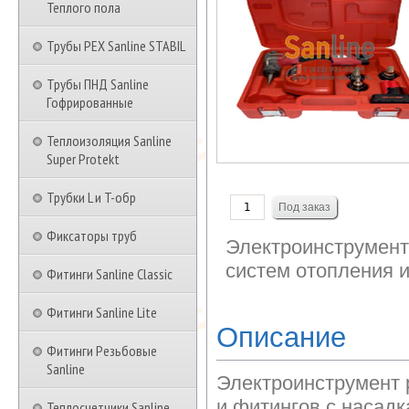
Теплого пола
Трубы PEX Sanline STABIL
Трубы ПНД Sanline
Гофрированные
Теплоизоляция Sanline
Super Protekt
Трубки L и T-обр
Фиксаторы труб
Электроинструмент
систем отопления и
Фитинги Sanline Classic
Фитинги Sanline Lite
Описание
Фитинги Резьбовые
Sanline
Электроинструмент р
и фитингов с насад
Теплосчетчики Sanline