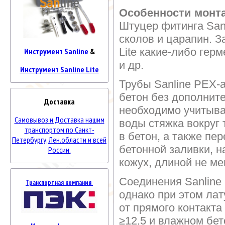
Особенности монт
Штуцер фитинга Sanl
сколов и царапин. З
Lite какие-либо ге
Инструмент Sanline
&
и др.
Инструмент Sanline Lite
Трубы Sanline PEX-a
бетон без дополните
Доставка
необходимо учитыват
Самовывоз и Доставка нашим
воды стяжка вокруг 
транспортом по Санкт-
в бетон, а также п
Петербургу, Лен.области и всей
бетонной заливки, 
России.
кожух, длиной не ме
Соединения Sanline 
Транспортная компания
однако при этом ла
от прямого контакта
≥12,5 и влажном бет