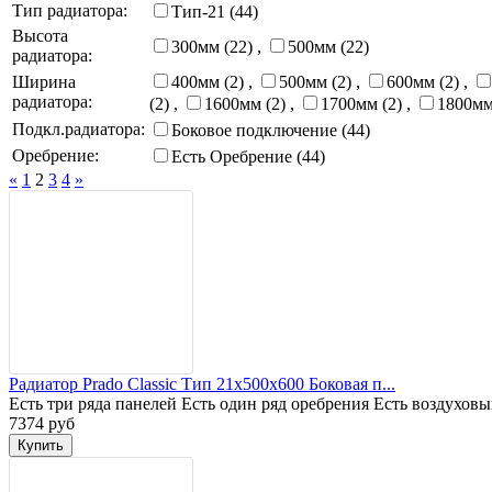
Тип радиатора:
Тип-21 (44)
Высота
300мм (22)
,
500мм (22)
радиатора:
Ширина
400мм (2)
,
500мм (2)
,
600мм (2)
,
радиатора:
(2)
,
1600мм (2)
,
1700мм (2)
,
1800мм
Подкл.радиатора:
Боковое подключение (44)
Оребрение:
Есть Оребрение (44)
«
1
2
3
4
»
Радиатор Prado Classic Тип 21x500x600 Боковая п...
Есть три ряда панелей Есть один ряд оребрения Есть воздухов
7374 руб