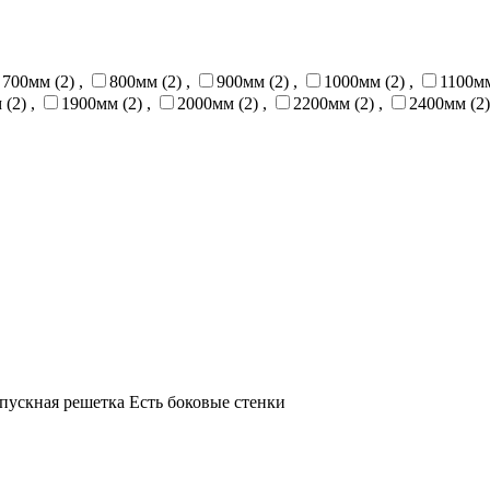
700мм (2)
,
800мм (2)
,
900мм (2)
,
1000мм (2)
,
1100мм
 (2)
,
1900мм (2)
,
2000мм (2)
,
2200мм (2)
,
2400мм (2)
ыпускная решетка Есть боковые стенки