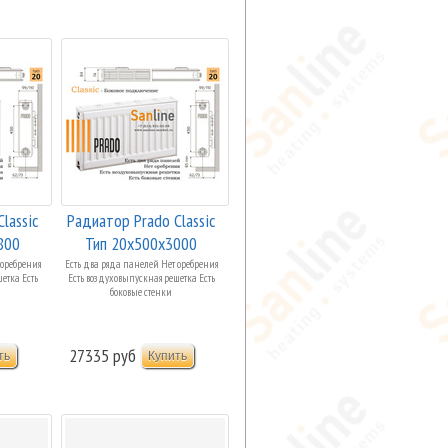
lassic
Радиатор Prado Classic
800
Тип 20x500x3000
Боковая ...
 оребрения
Есть два ряда панелей Нет оребрения
етка Есть
Есть воздуховыпускная решетка Есть
боковые стенки
27335 руб