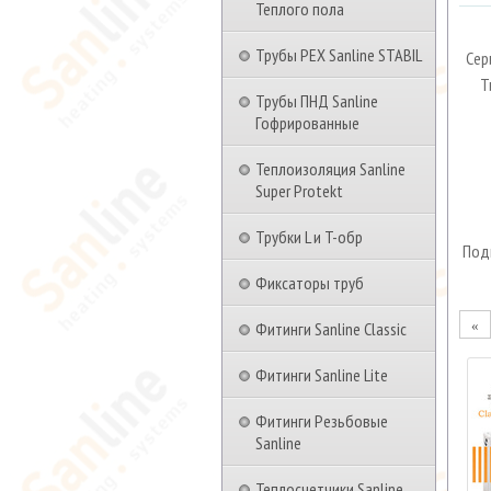
Теплого пола
Трубы PEX Sanline STABIL
Сер
Т
Трубы ПНД Sanline
Гофрированные
Теплоизоляция Sanline
Super Protekt
Трубки L и T-обр
Под
Фиксаторы труб
Фитинги Sanline Classic
«
Фитинги Sanline Lite
Фитинги Резьбовые
Sanline
Теплосчетчики Sanline