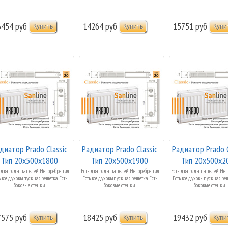
3454 руб
14264 руб
15751 руб
диатор Prado Classic
Радиатор Prado Classic
Радиатор Prado C
Тип 20x500x1800
Тип 20x500x1900
Тип 20x500x2
Боковая ...
Боковая ...
Боковая ...
 два ряда панелей Нет оребрения
Есть два ряда панелей Нет оребрения
Есть два ряда панелей Нет
ь воздуховыпускная решетка Есть
Есть воздуховыпускная решетка Есть
Есть воздуховыпускная реш
боковые стенки
боковые стенки
боковые стенки
7575 руб
18425 руб
19432 руб