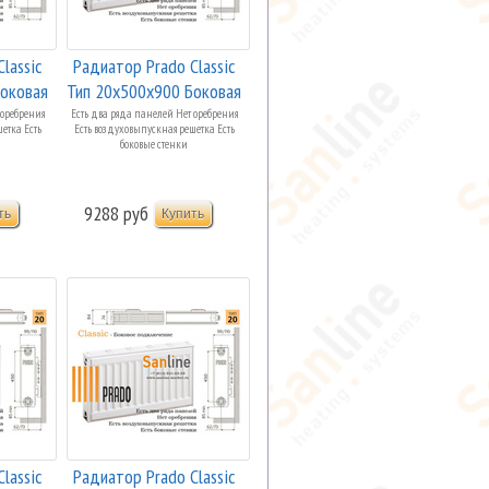
lassic
Радиатор Prado Classic
Боковая
Тип 20x500x900 Боковая
п...
 оребрения
Есть два ряда панелей Нет оребрения
етка Есть
Есть воздуховыпускная решетка Есть
боковые стенки
9288 руб
lassic
Радиатор Prado Classic