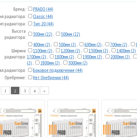
Бренд:
PRADO (44)
ия радиатора:
Classic (44)
ип радиатора:
Тип-20 (44)
Высота
300мм (22)
,
500мм (22)
радиатора:
400мм (2)
,
500мм (2)
,
600мм (2)
,
700мм (2)
,
Ширина
1100мм (2)
,
1200мм (2)
,
1300мм (2)
,
1400мм (2)
радиатора:
1700мм (2)
,
1800мм (2)
,
1900мм (2)
,
2000мм (2)
,
(2)
,
2800мм (2)
,
3000мм (2)
кл.радиатора:
Боковое подключение (44)
Оребрение:
Нет Оребрения (44)
1
2
3
4
»