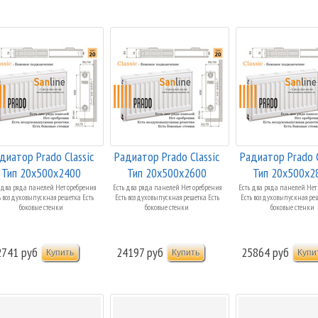
диатор Prado Classic
Радиатор Prado Classic
Радиатор Prado C
Тип 20x500x2400
Тип 20x500x2600
Тип 20x500x2
Боковая ...
Боковая ...
Боковая ...
 два ряда панелей Нет оребрения
Есть два ряда панелей Нет оребрения
Есть два ряда панелей Нет
ь воздуховыпускная решетка Есть
Есть воздуховыпускная решетка Есть
Есть воздуховыпускная реш
боковые стенки
боковые стенки
боковые стенки
2741 руб
24197 руб
25864 руб