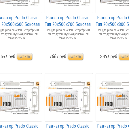
диатор Prado Classic
Радиатор Prado Classic
Радиатор Prado C
 20x500x600 Боковая
Тип 20x500x700 Боковая
Тип 20x500x800 
п...
п...
п...
 два ряда панелей Нет оребрения
Есть два ряда панелей Нет оребрения
Есть два ряда панелей Нет
ь воздуховыпускная решетка Есть
Есть воздуховыпускная решетка Есть
Есть воздуховыпускная реш
боковые стенки
боковые стенки
боковые стенки
6633 руб
7667 руб
8453 руб
диатор Prado Classic
Радиатор Prado Classic
Радиатор Prado C