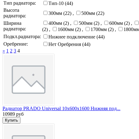
Тип радиатора:
Тип-10 (44)
Высота
300мм (22)
,
500мм (22)
радиатора:
Ширина
400мм (2)
,
500мм (2)
,
600мм (2)
,
радиатора:
(2)
,
1600мм (2)
,
1700мм (2)
,
1800мм
Подкл.радиатора:
Нижнее подключение (44)
Оребрение:
Нет Оребрения (44)
«
1
2
3
4
Радиатор PRADO Universal 10х600х1600 Нижняя под...
10989 руб